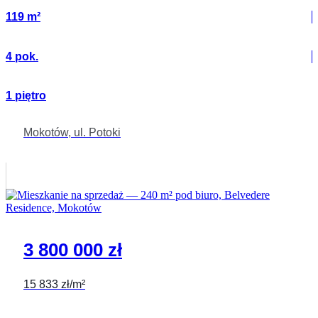
119 m²
4 pok.
1 piętro
Mokotów, ul. Potoki
3 800 000 zł
15 833 zł/m²