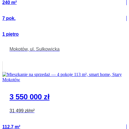
240 m²
7 pok.
1 piętro
Mokotów, ul. Sułkowicka
3 550 000 zł
31 499 zł/m²
112.7 m²