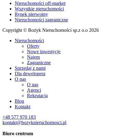
Nieruchomości off-market
Wszystkie nieruchomości
Rynek pierwotny
Nieruchomości zagraniczne
Copyright © Bożyk Nieruchomości sp.z o.o 2026
Nieruchomości
Oferty
Nowe inwestycje
Najem
Zagraniczne
Sprzedaj z nami
Dla dewelopera
O nas
O nas
Agenci
Rekrutacja
Blog
Kontakt
+48 577 970 183
kontakt@bozyknieruchomosci.pl
Biuro centrum