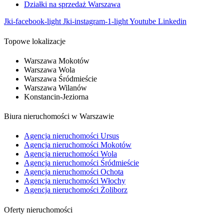
Działki na sprzedaż Warszawa
Jki-facebook-light
Jki-instagram-1-light
Youtube
Linkedin
Topowe lokalizacje
Warszawa Mokotów
Warszawa Wola
Warszawa Śródmieście
Warszawa Wilanów
Konstancin-Jeziorna
Biura nieruchomości w Warszawie
Agencja nieruchomości Ursus
Agencja nieruchomości Mokotów
Agencja nieruchomości Wola
Agencja nieruchomości Śródmieście
Agencja nieruchomości Ochota
Agencja nieruchomości Włochy
Agencja nieruchomości Żoliborz
Oferty nieruchomości