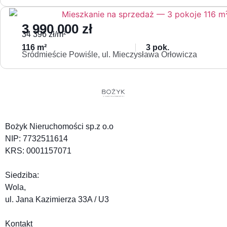
3 990 000 zł
34 396 zł/m²
116 m²
3 pok.
Śródmieście Powiśle, ul. Mieczysława Orłowicza
Bożyk Nieruchomości sp.z o.o
NIP:
7732511614
KRS:
0001157071
Siedziba:
Wola,
ul. Jana Kazimierza 33A / U3
Kontakt