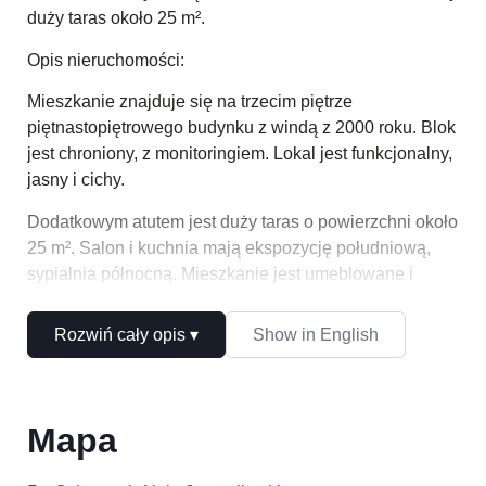
duży taras około 25 m².
Opis nieruchomości:
Mieszkanie znajduje się na trzecim piętrze
piętnastopiętrowego budynku z windą z 2000 roku.
Blok
jest chroniony, z monitoringiem. Lokal jest funkcjonalny,
jasny i cichy.
Dodatkowym atutem jest duży taras o powierzchni około
25 m².
Salon i kuchnia mają ekspozycję południową,
sypialnia północną. Mieszkanie jest umeblowane i
gotowe do zamieszkania.
Show in English
Rozwiń cały opis ▾
Na podłodze leży drewniany parkiet oraz gres. Budynek
ma ogrzewanie miejskie i okna plastikowe. Mieszkanie
jest własnościowe, z założoną księgą wieczystą i
uregulowanym gruntem.
Mapa
Rozkład pomieszczeń: