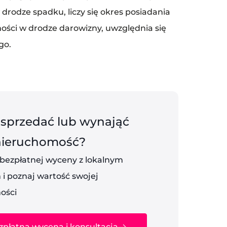
rodze spadku, liczy się okres posiadania
ści w drodze darowizny, uwzględnia się
go.
 sprzedać lub wynająć
nieruchomość?
 bezpłatnej wyceny z lokalnym
i poznaj wartość swojej
ości
zpłatna wycena i konsultacja