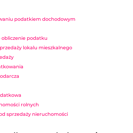
kowaniu podatkiem dochodowym
 obliczenie podatku
 sprzedaży lokalu mieszkalnego
zedaży
atkowania
podarcza
podatkowa
chomości rolnych
od sprzedaży nieruchomości