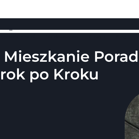
Sprzedaj z nami
Dla dewelopera
O nas
Blog
K
 Mieszkanie Porad
rok po Kroku