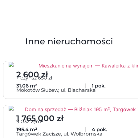
Inne nieruchomości
2 600 zł
+ czynsz 650 zł
31.06 m²
1 pok.
Mokotów Służew, ul. Blacharska
1 765 000 zł
9 032 zł/m²
195.4 m²
4 pok.
Targówek Zacisze, ul. Wolbromska