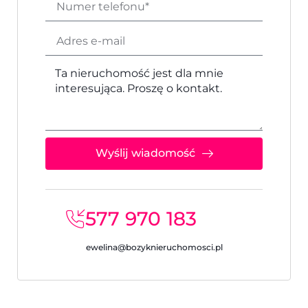
Wyślij wiadomość
577 970 183
ewelina@bozyknieruchomosci.pl