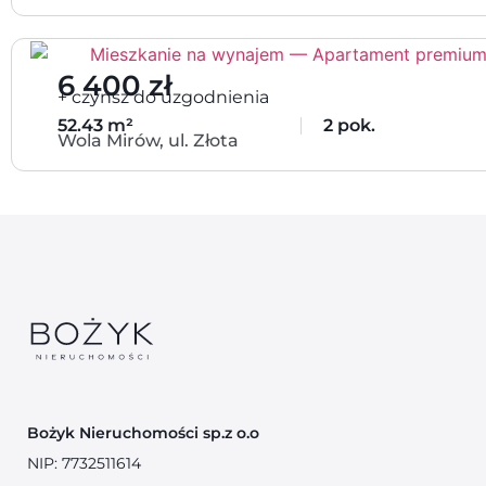
6 400 zł
+ czynsz do uzgodnienia
52.43 m²
2 pok.
Wola Mirów, ul. Złota
Bożyk Nieruchomości sp.z o.o
NIP:
7732511614