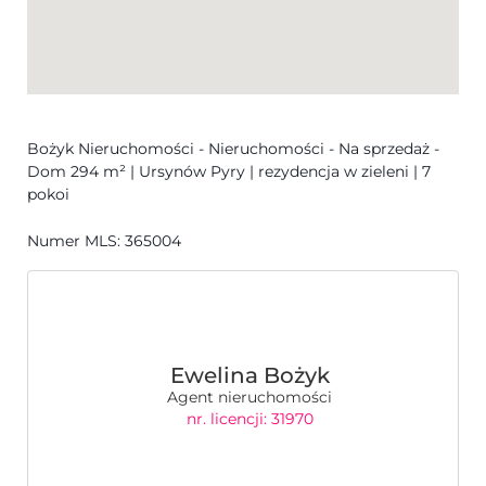
handlowej w rozumieniu Kodeksu Cywilnego.
Dokładamy wszelkich starań, aby informacje
dotyczące przedstawianych nieruchomości były
możliwie aktualne, kompletne i dokładne.
Bożyk Nieruchomości
-
Nieruchomości
-
Na sprzedaż
-
Dom 294 m² | Ursynów Pyry | rezydencja w zieleni | 7
pokoi
Numer MLS: 365004
Ewelina Bożyk
Agent nieruchomości
nr. licencji: 31970