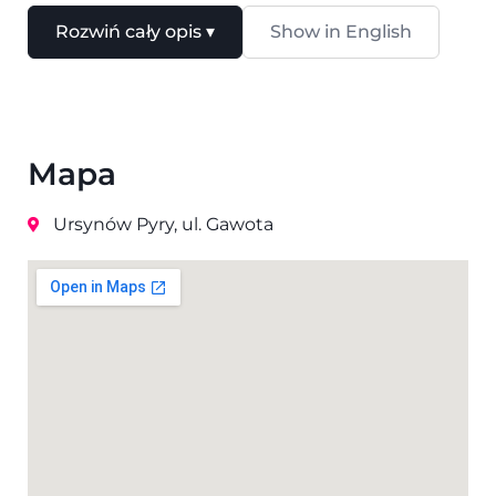
– kuchnia
Rozwiń cały opis ▾
Show in English
– siedem pokoi na dwóch kondygnacjach
– łazienki
– ogród
Atuty lokalizacji:
Mapa
Pyry to cicha i zielona część Ursynowa, blisko lasu,
a przy tym dobrze skomunikowana.
Ursynów Pyry, ul. Gawota
Komunikacja:
Blisko komunikacji miejskiej i obwodnicy miasta.
Wygodny dojazd do centrum i na S2.
Lokal idealny dla:
Rodziny, która szuka przestronnego domu z
charakterem w spokojnej, zielonej okolicy.
Serdecznie zapraszam na prezentację!
Treść niniejszego ogłoszenia nie stanowi oferty